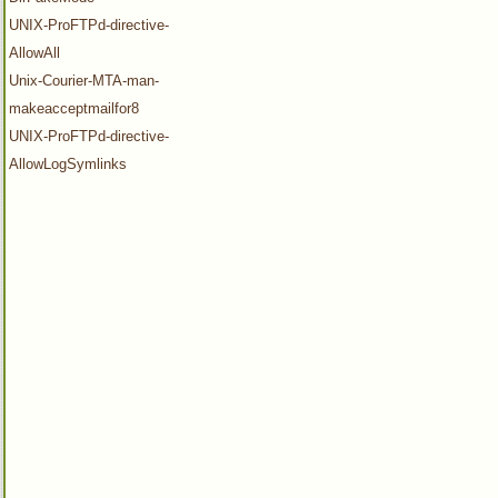
UNIX-ProFTPd-directive-
AllowAll
Unix-Courier-MTA-man-
makeacceptmailfor8
UNIX-ProFTPd-directive-
AllowLogSymlinks