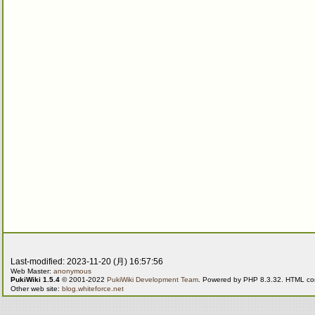
Last-modified: 2023-11-20 (月) 16:57:56
Web Master:
anonymous
PukiWiki 1.5.4
© 2001-2022
PukiWiki Development Team
. Powered by PHP 8.3.32. HTML conv
Other web site:
blog.whiteforce.net