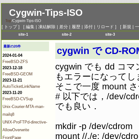
Cygwin-Tips-ISO
Top
/
Cygwin-Tips-ISO
[
トップ
] [
編集
|
凍結解除
|
差分
|
履歴
|
添付
|
リロード
] [
新規
|
site-1
site-2
site-3
menu-1
menu-1
menu-1
me
最新の20件
cygwin で CD
menu-2
menu-2
menu-2
me
2024-01-04
menu-3
menu-3
menu-3
me
FreeBSD-ZFS
cygwin でも d
menu-4
menu-4
menu-4
me
2023-12-18
menu-5
menu-5
menu-5
me
もエラーになってし
FreeBSD-GEOM
2023-11-21
menu-6
menu-6
menu-6
me
そこで一度 moun
AutoTicketLinkName
2023-11-20
# 以下では，/dev
FreeBSD-CVSup
でも良い．
Unix-Courier-MTA-man-
mailq8
UNIX-ProFTPd-directive-
mkdir -p /dev/cdrom
AllowOverwrite
mount //./e: /dev/cdr
FrontPage