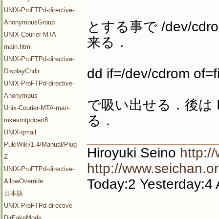
UNIX-ProFTPd-directive-
AnonymousGroup
とする事で /dev/c
UNIX-Courier-MTA-
来る．
main.html
UNIX-ProFTPd-directive-
dd if=/dev/cdrom of=
DisplayChdir
UNIX-ProFTPd-directive-
Anonymous
で吸い出せる．後は 
Unix-Courier-MTA-man-
る．
mkesmtpdcert8
UNIX-qmail
PukiWiki/1.4/Manual/Plugin/V-
Hiroyuki Seino
http:/
Z
http://www.seichan.or
UNIX-ProFTPd-directive-
Today:2 Yesterday:4 
AllowOverride
日本語
UNIX-ProFTPd-directive-
DirFakeMode