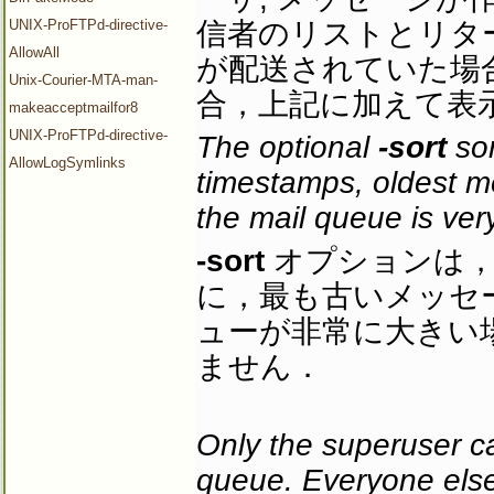
UNIX-ProFTPd-directive-
信者のリストとリタ
AllowAll
が配送されていた場
Unix-Courier-MTA-man-
合，上記に加えて表
makeacceptmailfor8
UNIX-ProFTPd-directive-
The optional
-sort
sor
AllowLogSymlinks
timestamps, oldest me
the mail queue is very
-sort
オプションは，
に，最も古いメッセ
ューが非常に大きい
ません．
Only the superuser ca
queue. Everyone else