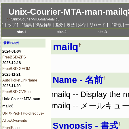
Unix-Courier-MTA-man-mailq
Top
/
Unix-Courier-MTA-man-mailq8
[
トップ
] [
編集
|
凍結解除
|
差分
|
履歴
|
添付
|
リロード
] [
新規
|
site-1
site-2
site-3
menu-1
menu-1
menu-1
me
最新の20件
mailq
†
menu-2
menu-2
menu-2
me
2024-01-04
menu-3
menu-3
menu-3
me
FreeBSD-ZFS
menu-4
menu-4
menu-4
me
2023-12-18
menu-5
menu-5
menu-5
me
FreeBSD-GEOM
2023-11-21
menu-6
menu-6
menu-6
me
Name - 名前
†
AutoTicketLinkName
2023-11-20
FreeBSD-CVSup
mailq -- Display the 
Unix-Courier-MTA-man-
mailq -- メール
mailq8
UNIX-ProFTPd-directive-
AllowOverwrite
Synopsis - 書式
†
FrontPage