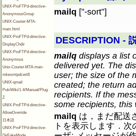
UNIX-ProFTPd-directive-
mailq
["-sort"]
AnonymousGroup
UNIX-Courier-MTA-
main.html
UNIX-ProFTPd-directive-
DESCRIPTION - 
DisplayChdir
UNIX-ProFTPd-directive-
mailq
displays a list
Anonymous
delivered yet. The di
Unix-Courier-MTA-man-
user; the size of th
mkesmtpdcert8
UNIX-qmail
created; the return a
PukiWiki/1.4/Manual/Plugin/V-
recipients. If the mes
Z
some recipients, this 
UNIX-ProFTPd-directive-
AllowOverride
mailq
は，まだ配送
日本語
トを表示します．次の
UNIX-ProFTPd-directive-
ーザ; メッセージが
DirFakeMode