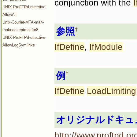
conjunction with the
UNIX-ProFTPd-directive-
AllowAll
Unix-Courier-MTA-man-
参照
†
makeacceptmailfor8
UNIX-ProFTPd-directive-
IfDefine
,
IfModule
AllowLogSymlinks
例
†
IfDefine
LoadLimiting
オリジナルドキュ
http://www.proftpd.or