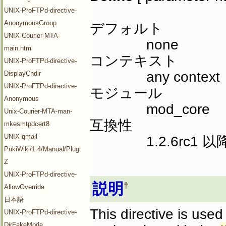
UNIX-ProFTPd-directive-
AnonymousGroup
デフォルト
UNIX-Courier-MTA-
none
main.html
コンテキスト
UNIX-ProFTPd-directive-
any context
DisplayChdir
UNIX-ProFTPd-directive-
モジュール
Anonymous
mod_core
Unix-Courier-MTA-man-
互換性
mkesmtpdcert8
UNIX-qmail
1.2.6rc1 以
PukiWiki/1.4/Manual/Plugin/V-
Z
UNIX-ProFTPd-directive-
説明
†
AllowOverride
日本語
This directive is used 
UNIX-ProFTPd-directive-
DirFakeMode