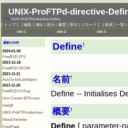
UNIX-ProFTPd-directive-Defi
Top
/
UNIX-ProFTPd-directive-Define
[
トップ
] [
編集
|
凍結
|
差分
|
履歴
|
添付
|
リロード
] [
新規
|
一覧
|
site-1
site-2
site-3
menu-1
menu-1
menu-1
me
最新の20件
Define
†
menu-2
menu-2
menu-2
me
2024-01-04
menu-3
menu-3
menu-3
me
FreeBSD-ZFS
menu-4
menu-4
menu-4
me
2023-12-18
menu-5
menu-5
menu-5
me
FreeBSD-GEOM
2023-11-21
menu-6
menu-6
menu-6
me
名前
†
AutoTicketLinkName
2023-11-20
FreeBSD-CVSup
Define -- Initialises D
Unix-Courier-MTA-man-
mailq8
概要
†
UNIX-ProFTPd-directive-
AllowOverwrite
Define
[ parameter-
FrontPage