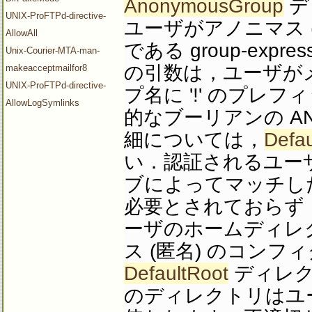
AnonymousGroup
デ
UNIX-ProFTPd-directive-
ユーザがアノニマス 
AllowAll
である group-expres
Unix-Courier-MTA-man-
の引数は，ユーザが
makeacceptmailfor8
UNIX-ProFTPd-directive-
プ名に '!' のプレ
AllowLogSymlinks
的なブーリアンの AND 
細については，
Defau
い．認証されるユー
ブによってマッチし
必要とされておらず
ーザのホームディレ
ス (匿名) のコン
DefaultRoot
ディレク
のディレクトリはユ