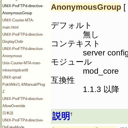
AnonymousGroup
[
UNIX-ProFTPd-directive-
AnonymousGroup
UNIX-Courier-MTA-
デフォルト
main.html
無し
UNIX-ProFTPd-directive-
コンテキスト
DisplayChdir
UNIX-ProFTPd-directive-
server config
Anonymous
モジュール
Unix-Courier-MTA-man-
mod_core
mkesmtpdcert8
UNIX-qmail
互換性
PukiWiki/1.4/Manual/Plugin/V-
1.1.3 以降
Z
UNIX-ProFTPd-directive-
AllowOverride
日本語
説明
†
UNIX-ProFTPd-directive-
DirFakeMode