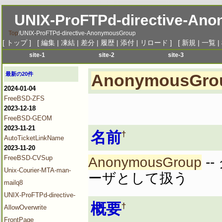
UNIX-ProFTPd-directive-An
Top
/
UNIX-ProFTPd-directive-AnonymousGroup
[
トップ
] [
編集
|
凍結
|
差分
|
履歴
|
添付
|
リロード
] [
新規
|
一覧
|
site-1
site-2
site-3
menu-1
menu-1
menu-1
me
最新の20件
AnonymousGro
menu-2
menu-2
menu-2
me
2024-01-04
menu-3
menu-3
menu-3
me
FreeBSD-ZFS
menu-4
menu-4
menu-4
me
2023-12-18
menu-5
menu-5
menu-5
me
FreeBSD-GEOM
2023-11-21
menu-6
menu-6
menu-6
me
名前
†
AutoTicketLinkName
2023-11-20
FreeBSD-CVSup
AnonymousGroup
-
Unix-Courier-MTA-man-
ーザとして扱う
mailq8
UNIX-ProFTPd-directive-
概要
†
AllowOverwrite
FrontPage