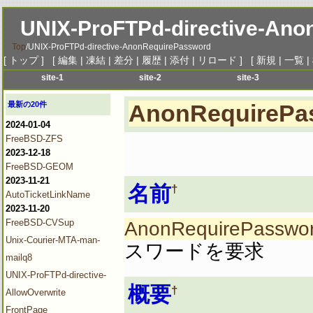
UNIX-ProFTPd-directive-An
Top
/
UNIX-ProFTPd-directive-AnonRequirePassword
[
トップ
] [
編集
|
凍結
|
差分
|
履歴
|
添付
|
リロード
] [
新規
|
一覧
|
site-1
site-2
site-3
menu-1
menu-1
menu-1
me
最新の20件
AnonRequirePa
menu-2
menu-2
menu-2
me
2024-01-04
menu-3
menu-3
menu-3
me
FreeBSD-ZFS
menu-4
menu-4
menu-4
me
2023-12-18
menu-5
menu-5
menu-5
me
FreeBSD-GEOM
2023-11-21
menu-6
menu-6
menu-6
me
名前
†
AutoTicketLinkName
2023-11-20
FreeBSD-CVSup
AnonRequirePasswo
Unix-Courier-MTA-man-
スワードを要求
mailq8
UNIX-ProFTPd-directive-
概要
†
AllowOverwrite
FrontPage