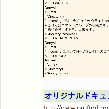
<Limit WRITE>

DenyAll

</Limit>

</Directory>

# incoming では，全てのリード/ライト
# これらはコマンドグループの制限の為
# 操作を許可する事が出来ます．

<Directory incoming>

<Limit READ WRITE>

DenyAll

</Limit>

# incoming において許可された唯一
<Limit STOR>

AllowAll

</Limit>

</Directory>

</Anonymous>
オリジナルドキュ
http://www.proftpd.o