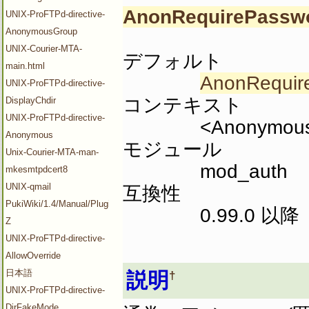
AnonRequirePassw
UNIX-ProFTPd-directive-
AnonymousGroup
UNIX-Courier-MTA-
デフォルト
main.html
AnonRequir
UNIX-ProFTPd-directive-
コンテキスト
DisplayChdir
UNIX-ProFTPd-directive-
<Anonymous
Anonymous
モジュール
Unix-Courier-MTA-man-
mod_auth
mkesmtpdcert8
UNIX-qmail
互換性
PukiWiki/1.4/Manual/Plugin/V-
0.99.0 以降
Z
UNIX-ProFTPd-directive-
AllowOverride
日本語
説明
†
UNIX-ProFTPd-directive-
DirFakeMode