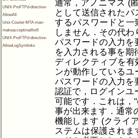
通常，アノニマス (匿
UNIX-ProFTPd-directive-
として送信されたパス
AllowAll
するパスワードと一
Unix-Courier-MTA-man-
しません．その代わり
makeacceptmailfor8
UNIX-ProFTPd-directive-
パスワードの入力を
AllowLogSymlinks
を入力される事を期
ディレクティブを有効
ンが動作しているユ
パスワードの入力を
認証で，ログインユ
可能です．これは，"g
事が出来ます．通常の
機能します (クライアン
ステムは保護されま