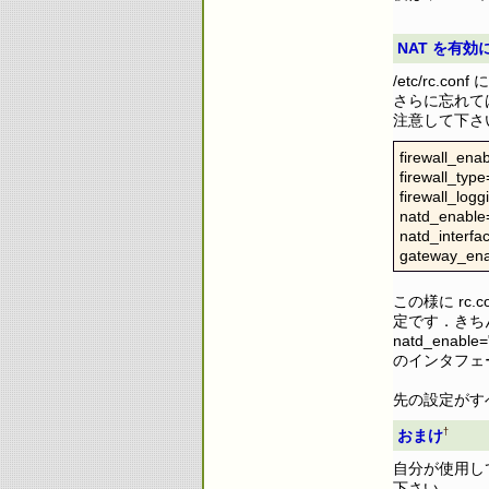
NAT を有効
/etc/rc.c
さらに忘れて
注意して下さ
firewall_ena
firewall_type
firewall_logg
natd_enable
natd_interfac
gateway_ena
この様に rc.c
定です．きちんと
natd_enab
のインタフェ
先の設定がす
†
おまけ
自分が使用し
下さい．