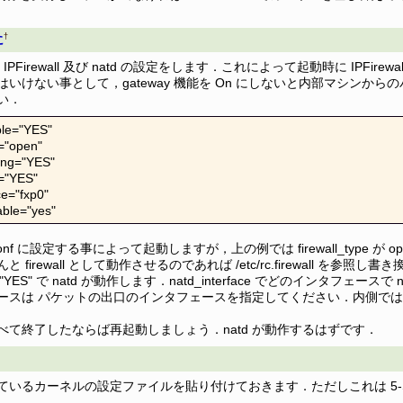
†
に
onf に IPFirewall 及び natd の設定をします．これによって起動時に IPFire
はいけない事として，gateway 機能を On にしないと内部マシンか
い．
ble="YES"

="open"

ing="YES"

="YES"

e="fxp0"

ble="yes"
onf に設定する事によって起動しますが，上の例では firewall_type が op
 firewall として動作させるのであれば /etc/rc.firewall を参照し
le="YES" で natd が動作します．natd_interface でどのインタフェ
ースは パケットの出口のインタフェースを指定してください．内側で
べて終了したならば再起動しましょう．natd が動作するはずです．
ているカーネルの設定ファイルを貼り付けておきます．ただしこれは 5-S