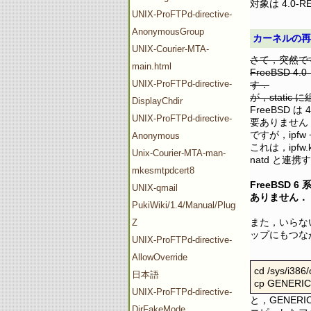
対象は 4.0-
UNIX-ProFTPd-directive-
AnonymousGroup
カーネルの
UNIX-Courier-MTA-
さて，突然で
main.html
FreeBSD
UNIX-ProFTPd-directive-
す．
が，stat
DisplayChdir
FreeBSD
UNIX-ProFTPd-directive-
要ありません
ですが，ipf
Anonymous
これは，ip
Unix-Courier-MTA-man-
natd と連
mkesmtpdcert8
FreeBSD
UNIX-qmail
ありません．
PukiWiki/1.4/Manual/Plugin/V-
また，いらな
Z
ップにもつな
UNIX-ProFTPd-directive-
AllowOverride
cd /sys/i386/
日本語
cp GENERIC
UNIX-ProFTPd-directive-
と，GENER
DirFakeMode