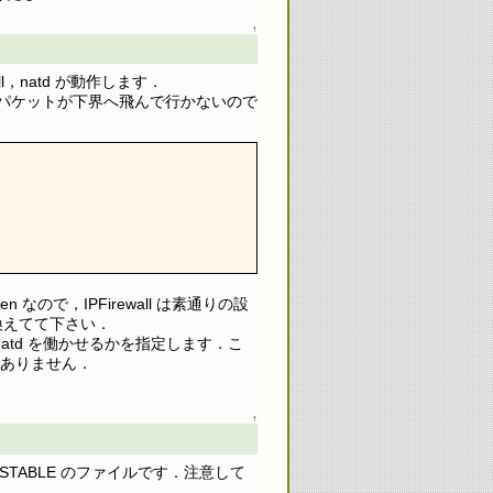
↑
wall，natd が動作します．
らのパケットが下界へ飛んで行かないので
en なので，IPFirewall は素通りの設
書き換えてて下さい．
ースで natd を働かせるかを指定します．こ
はありません．
↑
TABLE のファイルです．注意して