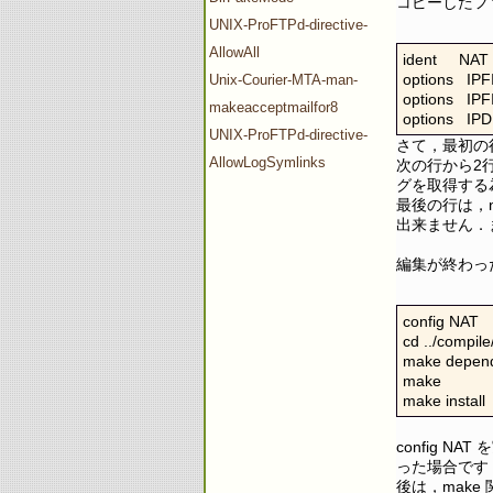
コピーしたフ
UNIX-ProFTPd-directive-
AllowAll
ident     NAT

options   IP
Unix-Courier-MTA-man-
options   I
makeacceptmailfor8
options   IP
UNIX-ProFTPd-directive-
さて，最初の行
AllowLogSymlinks
次の行から2行は
グを取得する
最後の行は，na
出来ません．
編集が終わっ
config NAT

cd ../compil
make depend
make

make install
config 
った場合です
後は，make