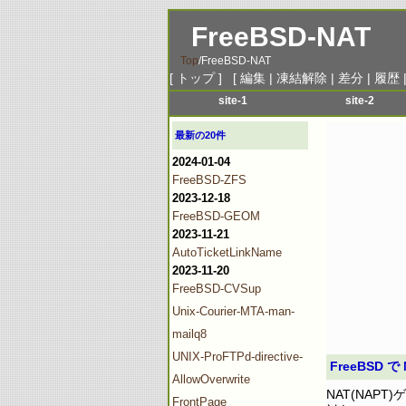
FreeBSD-NAT
Top
/
FreeBSD-NAT
[
トップ
] [
編集
|
凍結解除
|
差分
|
履歴
site-1
site-2
menu-1
menu-1
最新の20件
menu-2
menu-2
2024-01-04
menu-3
menu-3
FreeBSD-ZFS
menu-4
menu-4
2023-12-18
menu-5
menu-5
FreeBSD-GEOM
2023-11-21
menu-6
menu-6
AutoTicketLinkName
2023-11-20
FreeBSD-CVSup
Unix-Courier-MTA-man-
mailq8
UNIX-ProFTPd-directive-
FreeBSD 
AllowOverwrite
NAT(NAP
FrontPage