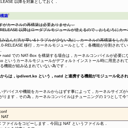
RELEASE 以降を対象としておく．
†
再構築
すがカーネルの再構築は必要ありません．
 4.0-RELEASE 以降はローダブルモジュールが使えるので，おもむろに
ic に組み込んだ方が早い&トラブルが少ない為に，カーネルの再構築をした
 は 4.0-RELEASE 移行，カーネルモジュールとして，各機能が分割さ
．
w + natd での NAT-Box を構築する場合は，カーネルコンパイルが必要
fw.ko というカーネルモジュールがデフォルトインストール時に用意さ
携する機能が組み込まれていない為です．
 6 系からは，ipdivert.ko という，natd と連携する機能がモジュ
いデバイスや機能をカーネルからはずす事によって，カーネルサイズが
がります．その為，カーネルコンパイルはチューニングの 1つとして今
conf

 NAT
IC ファイルをコピーします．今回は NAT というファイル名．