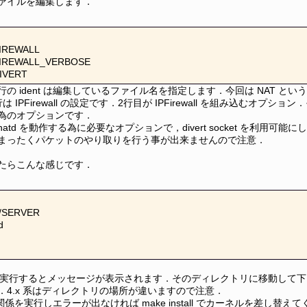
ァイルを編集します．
FIREWALL

PFIREWALL_VERBOSE

DIVERT
の ident は編集しているファイル名を指定します．今回は NAT とい
 IPFirewall の設定です．2行目が IPFirewall を組み込むオプション．
為のオプションです．
td を動作する為に必要なオプションで，divert socket を利用可能にしま
まったくパケットのやり取りを行う事が出来ませんので注意．
たらこんな感じです．
e/SERVER



NAT を実行するとメッセージが表示されます．そのディレクトリに移動して下さい
．4.x 系はディレクトリの場所が違いますので注意．
 関係を実行しエラーが出なければ make install でカーネルを差し替え