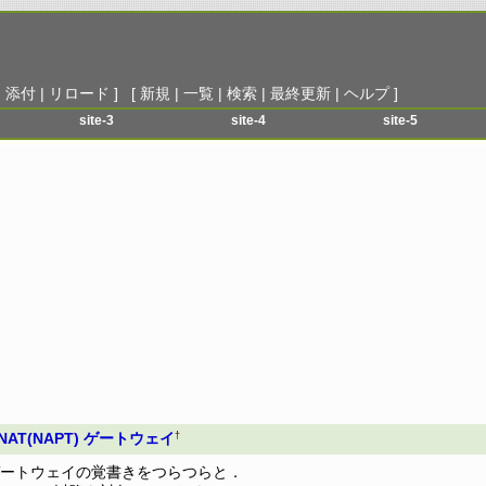
|
添付
|
リロード
] [
新規
|
一覧
|
検索
|
最終更新
|
ヘルプ
]
site-3
site-4
site-5
menu-1
menu-1
menu-1
menu-2
menu-2
menu-2
menu-3
menu-3
menu-3
menu-4
menu-4
menu-4
menu-5
menu-5
menu-5
menu-6
menu-6
menu-6
†
で NAT(NAPT) ゲートウェイ
T)ゲートウェイの覚書きをつらつらと．