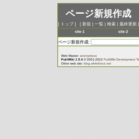
ページ新規作成
[
トップ
] [
新規
|
一覧
|
検索
|
最終更新
site-1
site-2
menu-1
menu-1
ページ新規作成:
menu-2
menu-2
menu-3
menu-3
Web Master:
anonymous
PukiWiki 1.5.4
© 2001-2022
PukiWiki Development 
menu-4
menu-4
Other web site:
blog.whiteforce.net
menu-5
menu-5
menu-6
menu-6