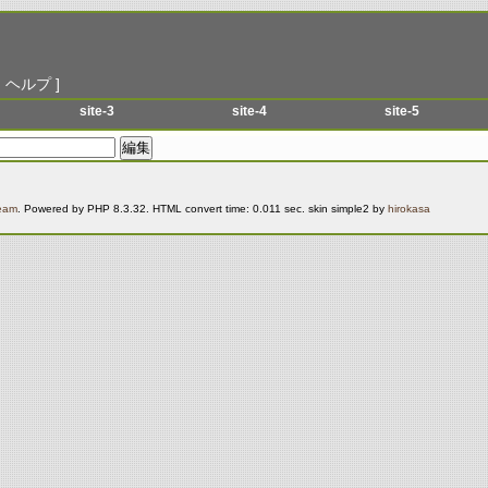
|
ヘルプ
]
site-3
site-4
site-5
menu-1
menu-1
menu-1
menu-2
menu-2
menu-2
menu-3
menu-3
menu-3
Team
. Powered by PHP 8.3.32. HTML convert time: 0.011 sec. skin simple2 by
hirokasa
menu-4
menu-4
menu-4
menu-5
menu-5
menu-5
menu-6
menu-6
menu-6