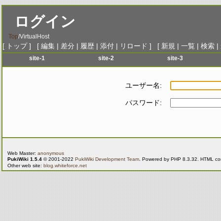
ログイン
Top
/
VirtualHost
[
トップ
] [
編集
|
差分
|
履歴
|
添付
|
リロード
] [
新規
|
一覧
|
検索
|
site-1
site-2
site-3
menu-1
menu-1
menu-1
me
menu-2
menu-2
menu-2
me
ユーザー名:
menu-3
menu-3
menu-3
me
パスワード:
menu-4
menu-4
menu-4
me
menu-5
menu-5
menu-5
me
menu-6
menu-6
menu-6
me
Web Master:
anonymous
PukiWiki 1.5.4
© 2001-2022
PukiWiki Development Team
. Powered by PHP 8.3.32. HTML conv
Other web site:
blog.whiteforce.net