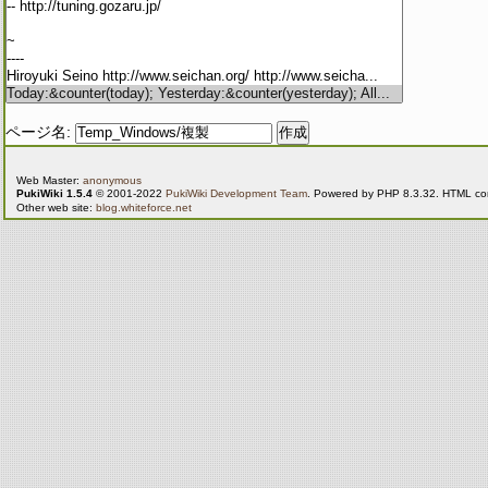
ページ名:
Web Master:
anonymous
PukiWiki 1.5.4
© 2001-2022
PukiWiki Development Team
. Powered by PHP 8.3.32. HTML conv
Other web site:
blog.whiteforce.net