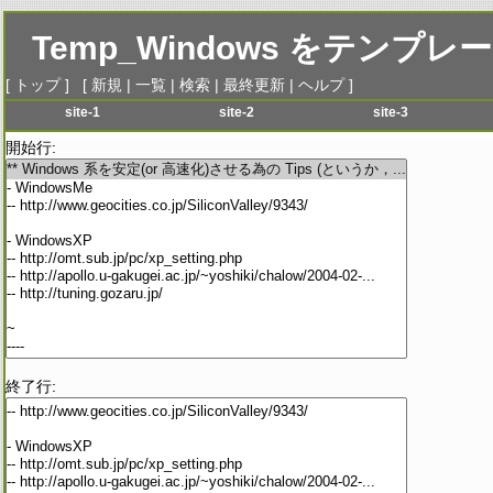
Temp_Windows
をテンプレー
[
トップ
] [
新規
|
一覧
|
検索
|
最終更新
|
ヘルプ
]
site-1
site-2
site-3
menu-1
menu-1
menu-1
me
開始行:
menu-2
menu-2
menu-2
me
menu-3
menu-3
menu-3
me
menu-4
menu-4
menu-4
me
menu-5
menu-5
menu-5
me
menu-6
menu-6
menu-6
me
終了行: