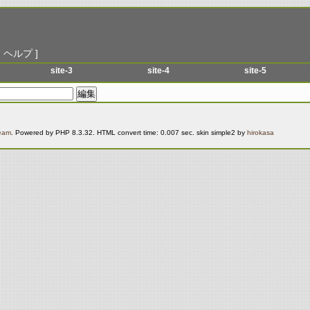
|
ヘルプ
]
site-3
site-4
site-5
menu-1
menu-1
menu-1
menu-2
menu-2
menu-2
menu-3
menu-3
menu-3
Team
. Powered by PHP 8.3.32. HTML convert time: 0.007 sec. skin simple2 by
hirokasa
menu-4
menu-4
menu-4
menu-5
menu-5
menu-5
menu-6
menu-6
menu-6