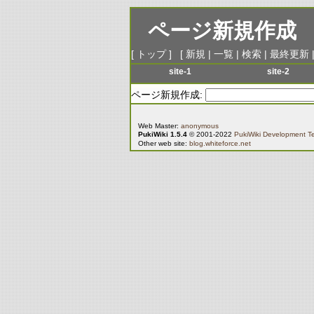
ページ新規作成
[
トップ
] [
新規
|
一覧
|
検索
|
最終更新
site-1
site-2
menu-1
menu-1
ページ新規作成:
menu-2
menu-2
menu-3
menu-3
Web Master:
anonymous
PukiWiki 1.5.4
© 2001-2022
PukiWiki Development 
menu-4
menu-4
Other web site:
blog.whiteforce.net
menu-5
menu-5
menu-6
menu-6