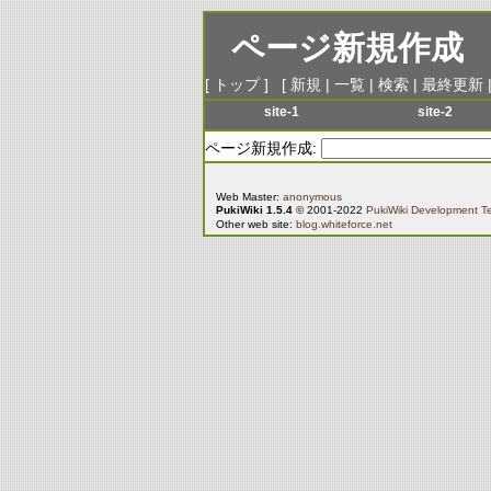
ページ新規作成
[
トップ
] [
新規
|
一覧
|
検索
|
最終更新
site-1
site-2
menu-1
menu-1
ページ新規作成:
menu-2
menu-2
menu-3
menu-3
Web Master:
anonymous
PukiWiki 1.5.4
© 2001-2022
PukiWiki Development 
menu-4
menu-4
Other web site:
blog.whiteforce.net
menu-5
menu-5
menu-6
menu-6