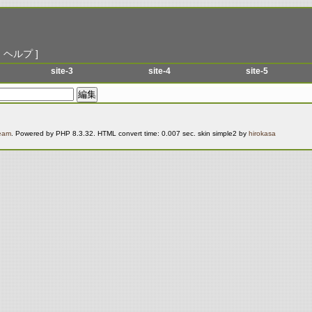
|
ヘルプ
]
site-3
site-4
site-5
menu-1
menu-1
menu-1
menu-2
menu-2
menu-2
menu-3
menu-3
menu-3
Team
. Powered by PHP 8.3.32. HTML convert time: 0.007 sec. skin simple2 by
hirokasa
menu-4
menu-4
menu-4
menu-5
menu-5
menu-5
menu-6
menu-6
menu-6