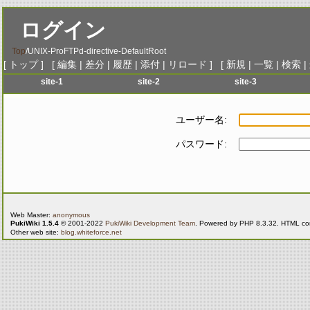
ログイン
Top
/
UNIX-ProFTPd-directive-DefaultRoot
[
トップ
] [
編集
|
差分
|
履歴
|
添付
|
リロード
] [
新規
|
一覧
|
検索
|
site-1
site-2
site-3
menu-1
menu-1
menu-1
me
menu-2
menu-2
menu-2
me
ユーザー名:
menu-3
menu-3
menu-3
me
パスワード:
menu-4
menu-4
menu-4
me
menu-5
menu-5
menu-5
me
menu-6
menu-6
menu-6
me
Web Master:
anonymous
PukiWiki 1.5.4
© 2001-2022
PukiWiki Development Team
. Powered by PHP 8.3.32. HTML conv
Other web site:
blog.whiteforce.net