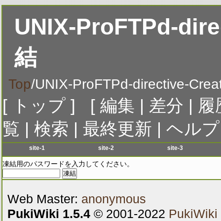
UNIX-ProFTPd-dire
結
Top
/
UNIX-ProFTPd-directive-Cre
[
トップ
] [
編集
|
差分
|
履
覧
|
検索
|
最終更新
|
ヘルプ
site-1
site-2
site-3
menu-1
menu-1
menu-1
me
凍結用のパスワードを入力してください。
menu-2
menu-2
menu-2
me
menu-3
menu-3
menu-3
me
Web Master:
anonymous
menu-4
menu-4
menu-4
me
menu-5
menu-5
menu-5
me
PukiWiki 1.5.4
© 2001-2022
PukiWiki