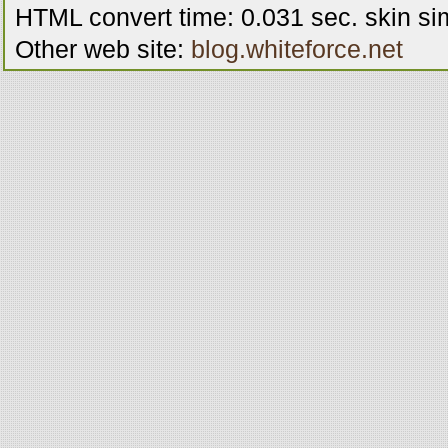
menu-6
menu-6
menu-6
me
HTML convert time: 0.031 sec. skin s
Other web site:
blog.whiteforce.net