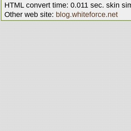
menu-6
menu-6
menu-6
me
HTML convert time: 0.011 sec. skin s
Other web site:
blog.whiteforce.net