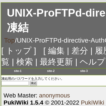
UNIX-ProFTPd-dire
凍結
Top
/
UNIX-ProFTPd-directive-Auth
[
トップ
] [
編集
|
差分
|
履
覧
|
検索
|
最終更新
|
ヘルプ
site-1
site-2
site-3
menu-1
menu-1
menu-1
me
凍結用のパスワードを入力してください。
menu-2
menu-2
menu-2
me
menu-3
menu-3
menu-3
me
Web Master:
anonymous
menu-4
menu-4
menu-4
me
menu-5
menu-5
menu-5
me
PukiWiki 1.5.4
© 2001-2022
PukiWiki