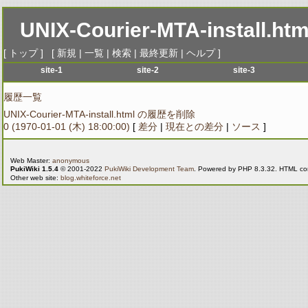
UNIX-Courier-MTA-install.htm
[
トップ
] [
新規
|
一覧
|
検索
|
最終更新
|
ヘルプ
]
site-1
site-2
site-3
menu-1
menu-1
menu-1
me
履歴一覧
menu-2
menu-2
menu-2
me
UNIX-Courier-MTA-install.html の履歴を削除
menu-3
menu-3
menu-3
me
0 (1970-01-01 (木) 18:00:00)
[
差分
|
現在との差分
|
ソース
]
menu-4
menu-4
menu-4
me
menu-5
menu-5
menu-5
me
Web Master:
anonymous
PukiWiki 1.5.4
© 2001-2022
PukiWiki Development Team
. Powered by PHP 8.3.32. HTML conv
menu-6
menu-6
menu-6
me
Other web site:
blog.whiteforce.net